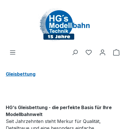
Zum Hauptinhalt springen
Du hast 0 Produ
Ware
Gleisbettung
HG‘s Gleisbettung - die perfekte Basis für Ihre
Modellbahnwelt
Seit Jahrzehnten steht Merkur für Qualität,
Detailtreue und eine besonders einfache