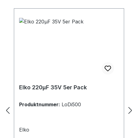
kann einfach über den LoDi-
ProgrammerFX konfiguriert werden.Displa
yanzeige für direkte Kontrolle der Melder
sowie Anzeige der Adresse des
Moduls.Voll abwärtskompatibel. Der LoDi-
8-GBM v2 kann ebenso am s88N und mit
Adapter auch an einem alten s88-Bus
betrieben werden. Ihnen stehen hier
allerdings nicht die vollen Funktionen wie
im S88.2-Bus zur Verfügung.
Elko 220μF 35V 5er Pack
Produktnummer:
LoDi500
Elko