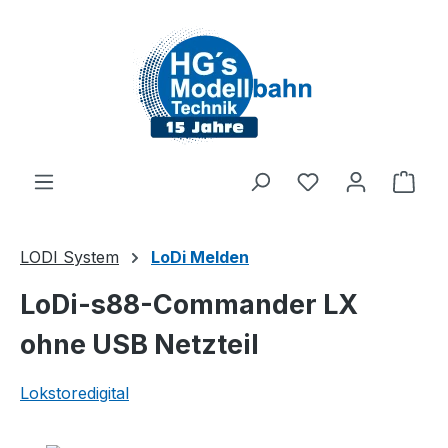
Zum Hauptinhalt springen
Du hast 0 Produ
Ware
LODI System
LoDi Melden
LoDi-s88-Commander LX
ohne USB Netzteil
Lokstoredigital