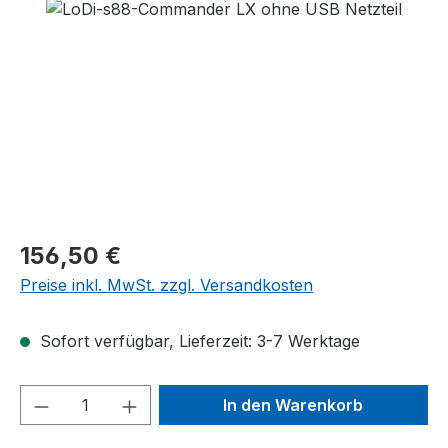
Bildergalerie überspringen
Regulärer Preis:
156,50 €
Preise inkl. MwSt. zzgl. Versandkosten
Sofort verfügbar, Lieferzeit: 3-7 Werktage
Produkt Anzahl: Gib den gewünschten We
In den Warenkorb