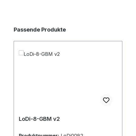
Produktgalerie überspringen
Passende Produkte
LoDi-8-GBM v2
Produktnummer:
LoDi009.2