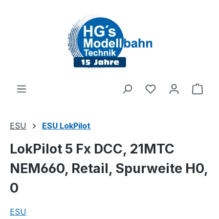
Zum Hauptinhalt springen
Du hast 0 Produ
Ware
ESU
ESU LokPilot
LokPilot 5 Fx DCC, 21MTC
NEM660, Retail, Spurweite H0,
0
ESU