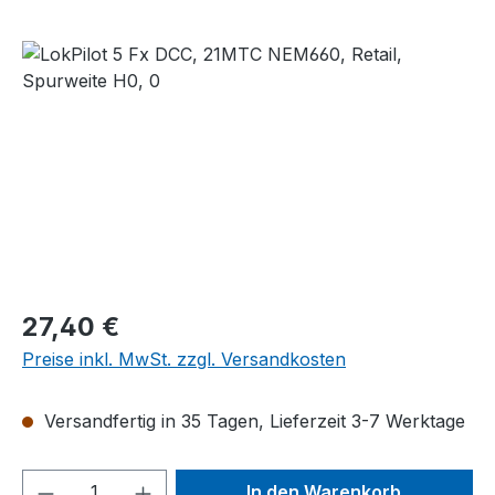
Bildergalerie überspringen
Regulärer Preis:
27,40 €
Preise inkl. MwSt. zzgl. Versandkosten
Versandfertig in 35 Tagen, Lieferzeit 3-7 Werktage
Produkt Anzahl: Gib den gewünschten We
In den Warenkorb