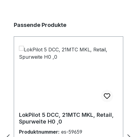
Produktgalerie überspringen
Passende Produkte
LokPilot 5 DCC, 21MTC MKL, Retail,
Spurweite H0 ,0
Produktnummer:
es-59659