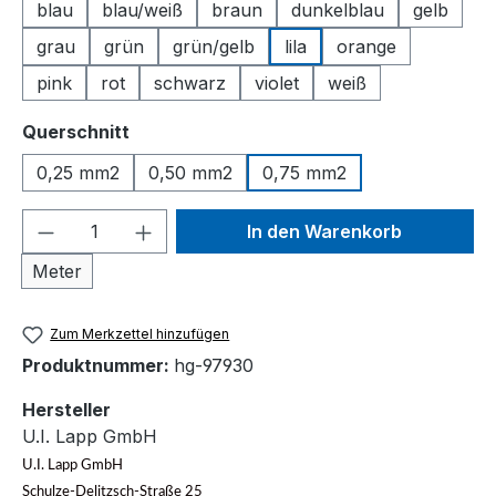
blau
blau/weiß
braun
dunkelblau
gelb
grau
grün
grün/gelb
lila
orange
pink
rot
schwarz
violet
weiß
auswählen
Querschnitt
0,25 mm2
0,50 mm2
0,75 mm2
Produkt Anzahl: Gib den gewünschten We
In den Warenkorb
Meter
Zum Merkzettel hinzufügen
Produktnummer:
hg-97930
Hersteller
U.I. Lapp GmbH
U.I. Lapp GmbH
Schulze-Delitzsch-Straße 25