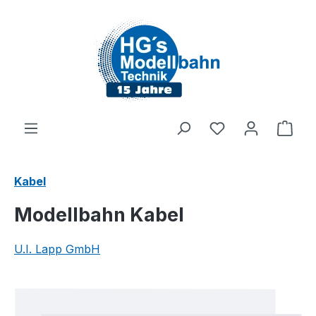
Zum Hauptinhalt springen
Du hast 0 Produ
Ware
Kabel
Modellbahn Kabel
U.I. Lapp GmbH
Bildergalerie überspringen