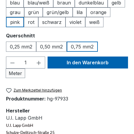
blau
blau/weiß
braun
dunkelblau
gelb
grau
grün
grün/gelb
lila
orange
pink
rot
schwarz
violet
weiß
auswählen
Querschnitt
0,25 mm2
0,50 mm2
0,75 mm2
Produkt Anzahl: Gib den gewünschten We
In den Warenkorb
Meter
Zum Merkzettel hinzufügen
Produktnummer:
hg-97933
Hersteller
U.I. Lapp GmbH
U.I. Lapp GmbH
Schulze-Delitzsch-Straße 25