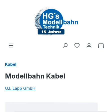
Zum Hauptinhalt springen
Du hast 0 Produ
Ware
Kabel
Modellbahn Kabel
U.I. Lapp GmbH
Bildergalerie überspringen