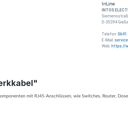
InLine
INTOS ELECT
Siemensstra
D-35394 Gieß
Telefon:
0641 
E-Mail:
servic
Web:
https://
erkkabel"
mponenten mit RJ45-Anschlüssen, wie Switches, Router, Dosen,