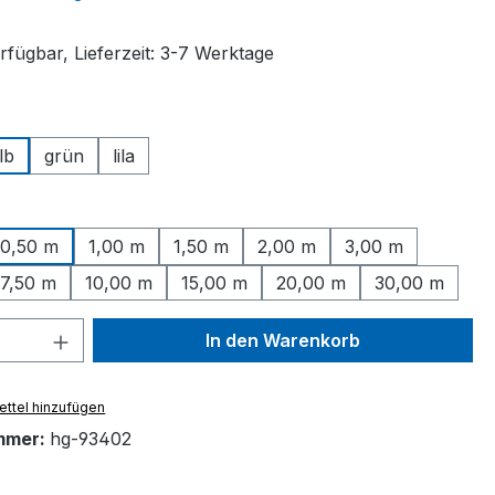
rfügbar, Lieferzeit: 3-7 Werktage
ählen
lb
grün
lila
ählen
0,50 m
1,00 m
1,50 m
2,00 m
3,00 m
7,50 m
10,00 m
15,00 m
20,00 m
30,00 m
 Anzahl: Gib den gewünschten Wert ein 
In den Warenkorb
ttel hinzufügen
mmer:
hg-93402