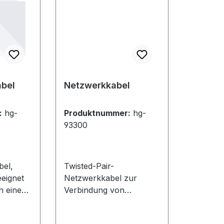
bel
Netzwerkkabel
:
hg-
Produktnummer:
hg-
93300
bel,
Twisted-Pair-
eignet
Netzwerkkabel zur
n einer
Verbindung von
eIn
Netzwerk-Komponenten
arben
mit RJ45-Anschlüssen,