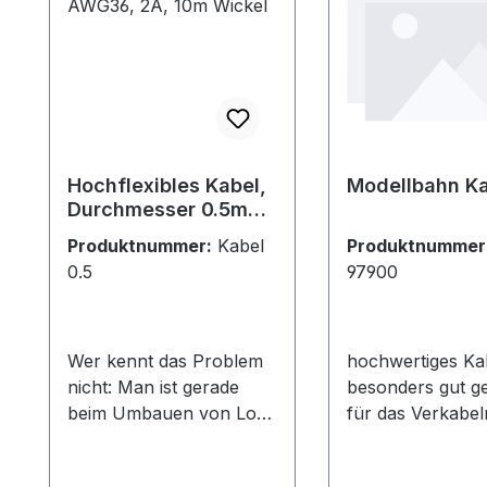
Hochflexibles Kabel,
Modellbahn Ka
Durchmesser 0.5mm,
AWG36, 2A, 10m
Produktnummer:
Kabel
Produktnummer
Wickel
0.5
97900
Wer kennt das Problem
hochwertiges Ka
nicht: Man ist gerade
besonders gut ge
beim Umbauen von Loks
für das Verkabel
und würde gerne einige
Modellbahnanlag
Leitungen von der
verschiedenen F