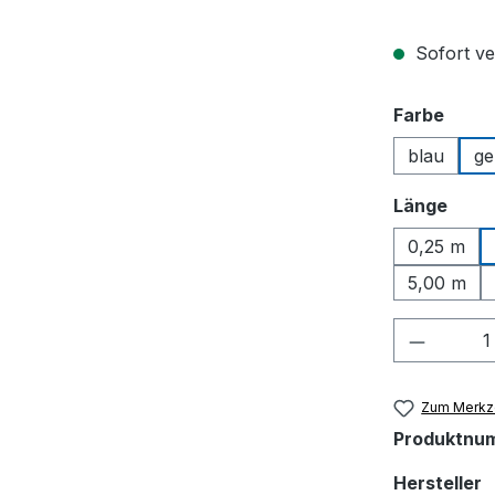
Sofort ve
ausw
Farbe
blau
ge
ausw
Länge
0,25 m
5,00 m
Produkt
Zum Merkze
Produktnu
Hersteller