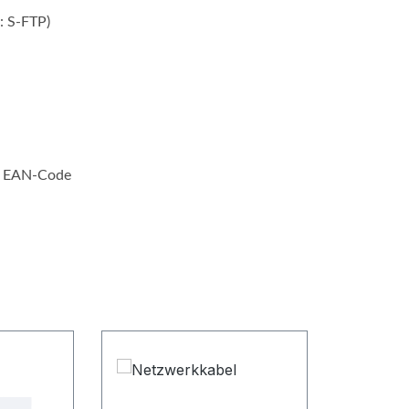
: S-FTP)
it EAN-Code