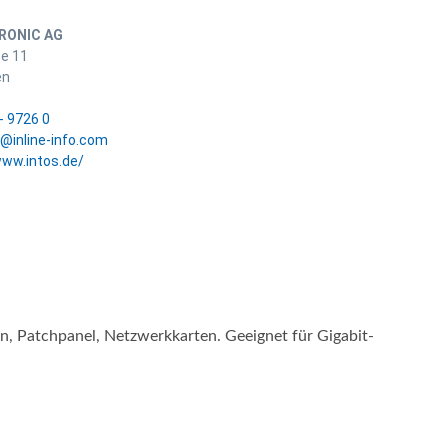
RONIC AG
ße 11
en
- 9726 0
e@inline-info.com
www.intos.de/
 Patchpanel, Netzwerkkarten. Geeignet für Gigabit-