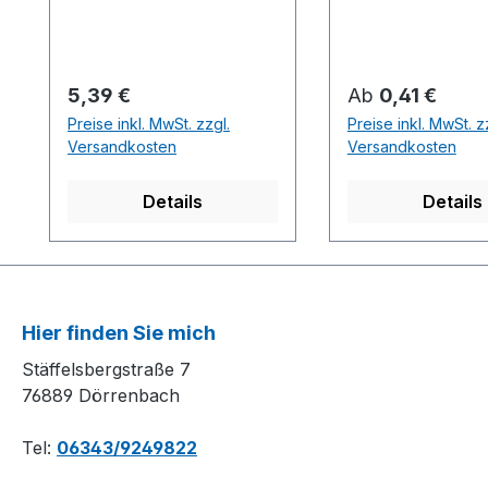
Dampflok zum
und Querschnitt
Schlepptender
abgestimmt auf 
verlängern. Dazu
Farbschema (hie
brauchen Sie aber
finden)Es handelt
Regulärer Preis:
Regulärer Preis:
5,39 €
Ab
0,41 €
möglichst dünne,
immer um Einzell
Preise inkl. MwSt. zzgl.
Preise inkl. MwSt. z
möglichst flexible Litzen.
keine Doppellitze
Versandkosten
Versandkosten
Diese sind aber gar nicht
so einfach zu erhalten.
Details
Details
Wir bieten Ihnen
superdünne Litzen AWG
36 (!) mit nur 0.5mm
Außendurchmesser in
allen gängigen DCC-
Hier finden Sie mich
Farben. Praxisgerecht
Stäffelsbergstraße 7
geliefert im 10m Wickel
76889 Dörrenbach
zum Freundschaftspreis.
Tel:
06343/9249822