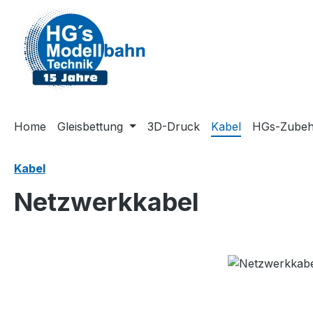
m Hauptinhalt springen
Zur Suche springen
Zur Hauptnavigation springen
Home
Gleisbettung
3D-Druck
Kabel
HGs-Zubeh
Kabel
Netzwerkkabel
Bildergalerie überspringen