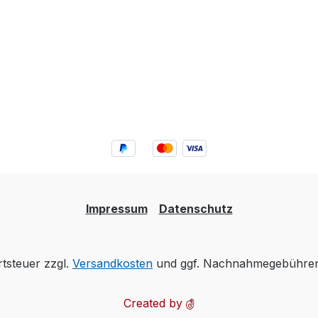
wieder-verschließbaren,
POS-tauglichen PE-
Beutel mit EAN-Code
Impressum
Datenschutz
rtsteuer zzgl.
Versandkosten
und ggf. Nachnahmegebühren,
Created by