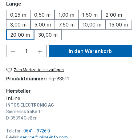
auswählen
Länge
0,25 m
0,50 m
1,00 m
1,50 m
2,00 m
3,00 m
5,00 m
7,50 m
10,00 m
15,00 m
20,00 m
30,00 m
Produkt Anzahl: Gib den gewünschten We
In den Warenkorb
Zum Merkzettel hinzufügen
Produktnummer:
hg-93511
Hersteller
InLine
INTOS ELECTRONIC AG
Siemensstraße 11
D-35394 Gießen
Telefon:
0641 - 9726 0
E-Mail:
service@inline-info.com