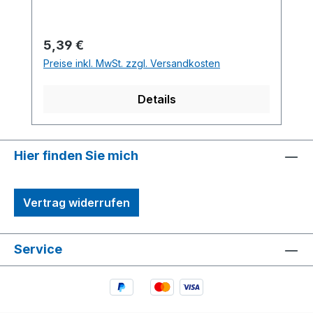
gar nicht so einfach zu erhalten. Wir
bieten Ihnen superdünne Litzen AWG 36
(!) mit nur 0.5mm Außendurchmesser in
Regulärer Preis:
5,39 €
allen gängigen DCC-Farben. Praxisgerecht
Preise inkl. MwSt. zzgl. Versandkosten
geliefert im 10m Wickel zum
Freundschaftspreis.
Details
Hier finden Sie mich
Vertrag widerrufen
Service