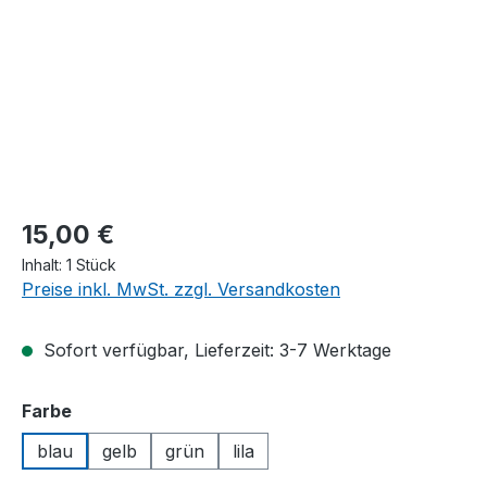
Regulärer Preis:
15,00 €
Inhalt:
1 Stück
Preise inkl. MwSt. zzgl. Versandkosten
Sofort verfügbar, Lieferzeit: 3-7 Werktage
auswählen
Farbe
blau
gelb
grün
lila