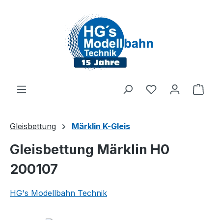
Zum Hauptinhalt springen
Du hast 0 Produ
Ware
Gleisbettung
Märklin K-Gleis
Gleisbettung Märklin H0
200107
HG's Modellbahn Technik