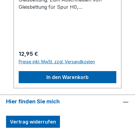
Gleisbettung für Spur H0,
Messerhalterung rechts und links. Sichere
Führung der Klinge durch 2 Kerben in
Gleisbreite. Lieferung erfolgt inkl.
Schraube und Messe.
Regulärer Preis:
12,95 €
Preise inkl. MwSt. zzgl. Versandkosten
In den Warenkorb
Hier finden Sie mich
Vertrag widerrufen