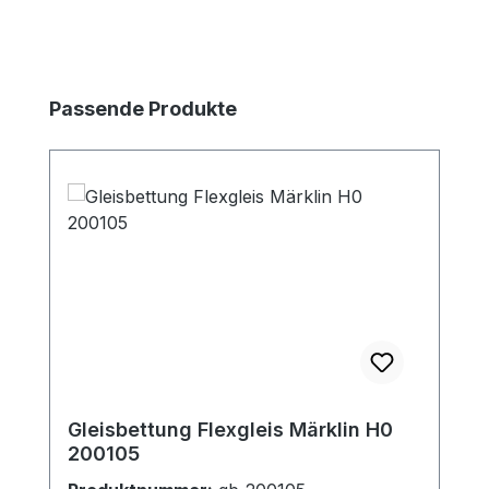
Produktgalerie überspringen
Passende Produkte
Gleisbettung Flexgleis Märklin H0
200105