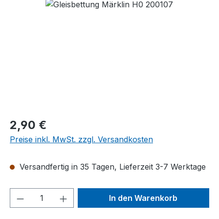
Bildergalerie überspringen
Regulärer Preis:
2,90 €
Preise inkl. MwSt. zzgl. Versandkosten
Versandfertig in 35 Tagen, Lieferzeit 3-7 Werktage
Produkt Anzahl: Gib den gewünschten We
In den Warenkorb