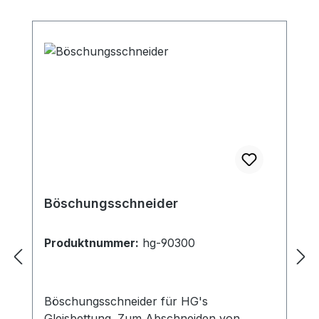
von der Mitte aus - vorsichtig biegen.Mit
BöschungenGleisbetthöhe 6
mmGleisbettbreite 5,4 cm
Böschungsschneider
Produktnummer:
hg-90300
Böschungsschneider für HG's
Gleisbettung. Zum Abschneiden von