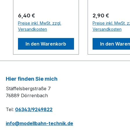
Gleisbettung sind:
Absolute Originaltreue
Regulärer Preis:
Regulärer Preis:
6,40 €
2,90 €
und realistische Optik -
Preise inkl. MwSt. zzgl.
Preise inkl. MwSt. z
Schnellste und
Versandkosten
Versandkosten
einfachste Gleismontage
- Fertige Beschotterung -
In den Warenkorb
In den Ware
Sauberes schnelles
Verlegen - Problemloser
Austausch der Gleise
und Weichen bei
Reparaturen oder
Hier finden Sie mich
Veränderungen im
Stäffelsbergstraße 7
Streckenverlauf -
76889 Dörrenbach
Jederzeitige
Wiederverwendung des
Tel:
06343/9249822
Gleismaterials - Optimale
Geräuschdämmung beim
info@modellbahn-technik.de
AnlagenbetriebBitte