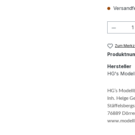
Versandfe
Produkt
Zum Merkze
Produktnu
Hersteller
HG's Model
HG’s Modell
Inh. Helge G
Stäffelsbergs
76889 Dörre
www.modellb