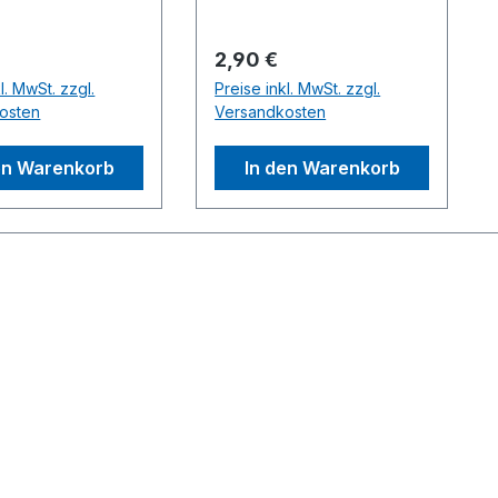
er Preis:
Regulärer Preis:
2,90 €
l. MwSt. zzgl.
Preise inkl. MwSt. zzgl.
osten
Versandkosten
en Warenkorb
In den Warenkorb