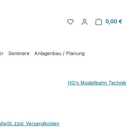
Du hast 0 Produkte auf 
0,00 €
Ware
ör
Seminare
Anlagenbau / Planung
HG's Modellbahn Technik
eis:
. MwSt. zzgl. Versandkosten