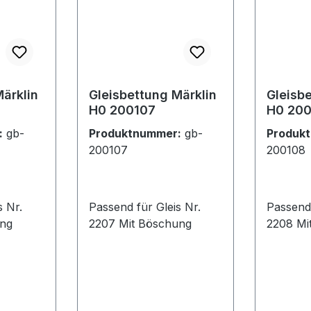
ärklin
Gleisbettung Märklin
Gleisb
H0 200107
H0 20
:
gb-
Produktnummer:
gb-
Produk
200107
200108
s Nr.
Passend für Gleis Nr.
Passend 
ung
2207 Mit Böschung
220