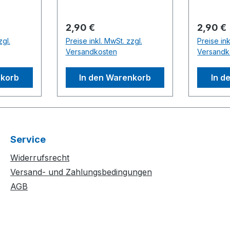
Regulärer Preis:
Regulär
2,90 €
2,90 €
zgl.
Preise inkl. MwSt. zzgl.
Preise ink
Versandkosten
Versandk
nkorb
In den Warenkorb
In d
Service
Widerrufsrecht
Versand- und Zahlungsbedingungen
AGB