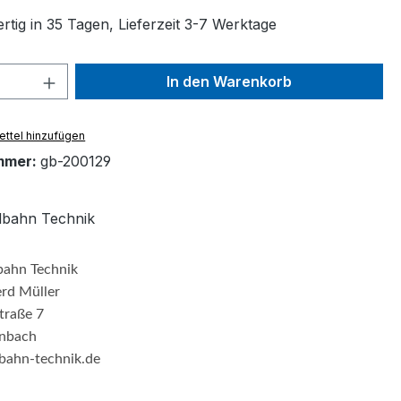
rtig in 35 Tagen, Lieferzeit 3-7 Werktage
 Anzahl: Gib den gewünschten Wert ein 
In den Warenkorb
ttel hinzufügen
mmer:
gb-200129
lbahn Technik
bahn Technik
erd Müller
traße 7
nbach
ahn-technik.de