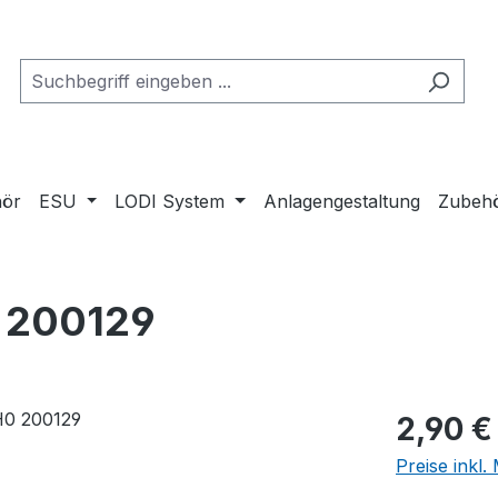
ör
ESU
LODI System
Anlagengestaltung
Zubeh
0 200129
Regulärer Pr
2,90 €
Preise inkl