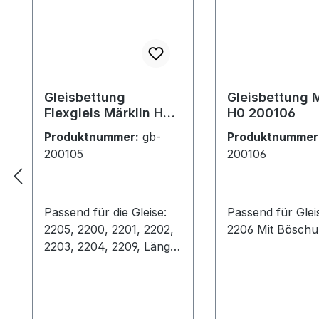
Gleisbettung
Gleisbettung M
Flexgleis Märklin H0
H0 200106
200105
Produktnummer:
gb-
Produktnummer
200105
200106
Passend für die Gleise:
Passend für Glei
2205, 2200, 2201, 2202,
2206 Mit Bösch
2203, 2204, 2209, Länge
1m, biegbar. Die
besonderen
Eigenschaften der
STYROPLAST-