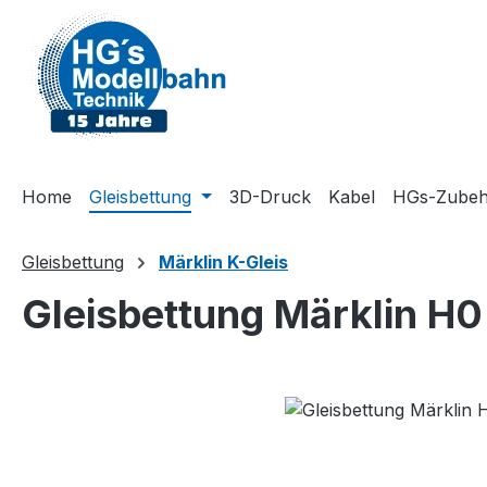
m Hauptinhalt springen
Zur Suche springen
Zur Hauptnavigation springen
Home
Gleisbettung
3D-Druck
Kabel
HGs-Zubeh
Gleisbettung
Märklin K-Gleis
Gleisbettung Märklin H
Bildergalerie überspringen